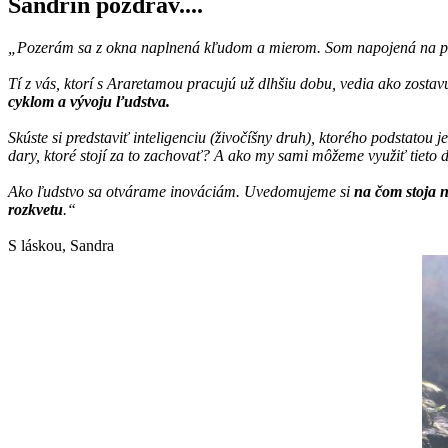
Sandrin pozdrav....
„Pozerám sa z okna naplnená kľudom a mierom. Som napojená na prúd
Tí z vás, ktorí s Araretamou pracujú už dlhšiu dobu, vedia ako zostavu
cyklom a vývoju ľudstva.
Skúste si predstaviť inteligenciu (živočíšny druh), ktorého podstatou
dary, ktoré stojí za to zachovať? A ako my sami môžeme využiť tieto d
Ako ľudstvo sa otvárame inováciám. Uvedomujeme si
na čom stoja 
rozkvetu
.“
S láskou, Sandra