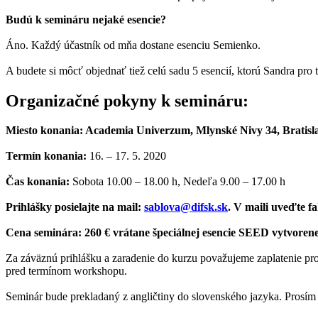
Budú k semináru nejaké esencie?
Áno. Každý účastník od mňa dostane esenciu Semienko.
A budete si môcť objednať tiež celú sadu 5 esencií, ktorú Sandra pro 
Organizačné pokyny k semináru:
Miesto konania: Academia Univerzum, Mlynské Nivy 34, Bratisla
Termín konania:
16. – 17. 5. 2020
Čas konania:
Sobota 10.00 – 18.00 h, Nedeľa 9.00 – 17.00 h
Prihlášky posielajte na mail:
sablova@difsk.sk
. V maili uveďte 
Cena seminára: 260 € vrátane špeciálnej esencie SEED vytvoren
Za záväznú prihlášku a zaradenie do kurzu považujeme zaplatenie pro
pred termínom workshopu.
Seminár bude prekladaný z angličtiny do slovenského jazyka. Prosím