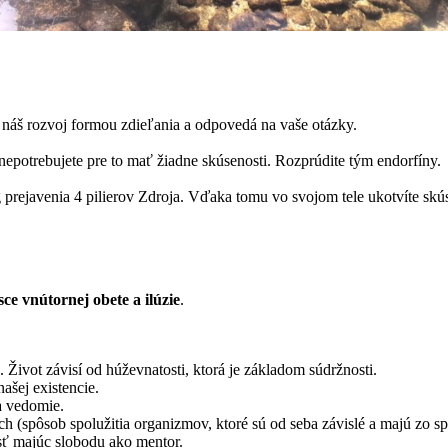
e náš rozvoj formou zdieľania a odpovedá na vaše otázky.
epotrebujete pre to mať žiadne skúsenosti. Rozprúdite tým endorfíny.
g prejavenia 4 pilierov Zdroja. Vďaka tomu vo svojom tele ukotvíte sk
sce vnútornej obete a ilúzie
.
 závisí od húževnatosti, ktorá je základom súdržnosti.
ej existencie.
 vedomie.
b spolužitia organizmov, ktoré sú od seba závislé a majú zo spo
 majúc slobodu ako mentor.