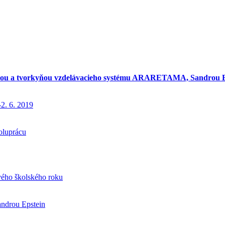
kou a tvorkyňou vzdelávacieho systému ARARETAMA, Sandrou
2. 6. 2019
poluprácu
ého školského roku
androu Epstein