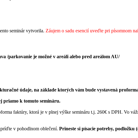
tento seminár vytvorila.
Záujem o sadu esencií uveďte pri písomnom na
va /parkovanie je možné v areáli alebo pred areálom AU/
fakturačné údaje, na základe ktorých vám bude vystavená proforma
ej priamo k tomuto semináru.
forma faktúry, ktorá je v plnej výške semináru t.j. 260€ s DPH. Vo v
 príďte v pohodlnom oblečení.
Prineste si písacie potreby, podložku 