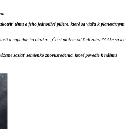
ou.
ukotviť tému a jeho jednotlivé piliere, ktoré sa viažu k planetárnym
 bytosti a napadne ho otázka: „Čo si môžem od ľudí zobrať? Aké sú ich
h môžeme
zasiať semienko znovuzrodenia, ktoré povedie k nášmu