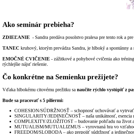
Ako seminár prebieha?
ZDIEĽANIE
- Sandra predáva posolstvo pralesa pre tento rok a pr
TANEC
kruhový, ktorým prevádza Sandra, je hlboký a spontánny a n
EMOČNÉ CVIČENIE
- zážitkové a pohybové cvičenia ako trénin
rýchlejšie nájsť riešenie.
Čo konkrétne na Semienku prežijete?
Vďaka hlbokému citovému prežitku sa
naučíte rýchlo vystúpiť z pa
Bude sa pracovať s 5 piliermi:
COHESION/SÚDRŽNOSŤ – schopnosť uchovávať a vytrvať. Život
SINGULARITY/JEDINEČNOSŤ – naša unikátnosť, esencia naš
COMPLEXITY/ZLOŽITOST – budovanie pohľadu na život a
MUTUALISM/MUTUALIZMUS – vyrovnaná hra vo vzťahoch (spôso
FREEDOM/SLOBODA – ako prepojiť súdržnosť a jedinečnosť