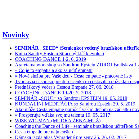
Novinky
SEMINÁR „SEED“ (Semienko) vedený brazílskou učiteľ
Kniha Sandry Epstein Stracený klíč k evoluci
COACHING DANCE 1-2. 6. 2019
Araretama workshop so Sandrou Epstein ZDROJ Bratislava 1.-
» Čo je to empatia a ako sa učiť empatii
» Nová služba pre Vaše deti - Cesta empatie - pracovné listy
Tvorcovia časopisu pre deti Lienka ma oslovili a požiadali o s
Prednáškový večer s Cestou Empatie 27. 06. 2018
COACHING DANCE 19-20. 5. 2018
SEMINÁR „SOUL“ so Sandrou EPSTEIN 19. 05. 2018
KUNDALINI MEDITÁCIA so Sandrou Epstein 29. 5. 2019
Ako môže Cesta empatie pomôcť vašim deťom na začiatku nov
» Prosperujte vďaka svojmu talentu 19. 05. 2017
WISE WO-MAN (MÚDRA ŽENA-MUŽ)
Coaching the Dance of Life - seminár s brazílskou učiteľkou S
Cesta empatie pre najmenších
Dámska jazda alias Vyhradené pre ženy 25.-26. 02. 2017