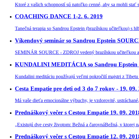
Ktoré z vašich schopností sú natoľko cenné, aby sa mohli stať
COACHING DANCE 1-2. 6. 2019
Tanečná terapia so Sandrou Epstein (brazílskou učiteľkou) s 
Víkendový seminár so Sandrou Epstein SOURCE
SEMINÁR SOURCE - ZDROJ vedený brazílskou učiteľkou a 
KUNDALINI MEDITÁCIA so Sandrou Epstein 2
Kundalini meditáciu používajú veľmi pokročilí majstri z Tibetu (
Cesta Empatie pre deti od 3 do 7 rokov - 19. 09.
Má vaše dieťa emocionálne výbuchy, je vzdorovité, ustráchané,
Prednáškový večer s Cestou Empatie 19. 09. 201
„Existujú dve cesty životom: Bežná a čarovnáBežná, v ktorej nás 
Prednáškový večer s Cestou Empatie 12. 09. 201