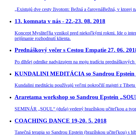
„Existujú dve cesty životom: Bežná a čarovnáBežná, v ktorej nás 
13. komnata v nás - 22.-23. 08. 2018
Koncept Mysliteľňa vznikol pred niekoľkými rokmi. Ide o interak
prijímanie rozhodnutí klienta.
Prednáškový večer s Cestou Empatie 27. 06. 201
Po dlhšej odmlke nadväzujem na moju tradíciu prednáškových v
KUNDALINI MEDITÁCIA so Sandrou Epstein 2
Kundalini meditáciu používajú veľmi pokročilí majstri z Tibetu (
Araretama workshop so Sandrou Epstein „SOUL
SEMINÁR „SOUL“ (duša) vedený brazílskou učiteľkou a tv
COACHING DANCE 19-20. 5. 2018
Tanečná terapia so Sandrou Epstein (brazílskou učiteľkou) s 