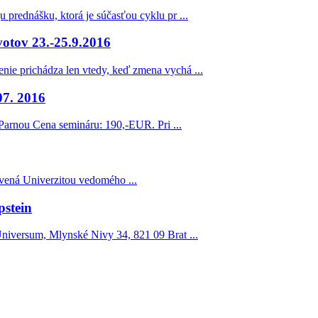
 prednášku, ktorá je súčasťou cyklu pr ...
votov 23.-25.9.2016
nie prichádza len vtedy, keď zmena vychá ...
07. 2016
Parnou Cena semináru: 190,-EUR. Pri ...
ovená Univerzitou vedomého ...
stein
niversum, Mlynské Nivy 34, 821 09 Brat ...