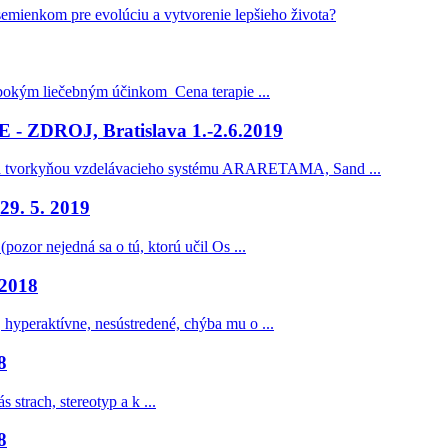
 semienkom pre evolúciu a vytvorenie lepšieho života?
hlbokým liečebným účinkom Cena terapie ...
 - ZDROJ, Bratislava 1.-2.6.2019
tvorkyňou vzdelávacieho systému ARARETAMA, Sand ...
9. 5. 2019
pozor nejedná sa o tú, ktorú učil Os ...
 2018
 hyperaktívne, nesústredené, chýba mu o ...
8
strach, stereotyp a k ...
8