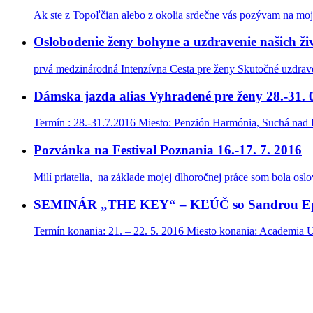
Ak ste z Topoľčian alebo z okolia srdečne vás pozývam na moju
Oslobodenie ženy bohyne a uzdravenie našich ži
prvá medzinárodná Intenzívna Cesta pre ženy Skutočné uzdrave
Dámska jazda alias Vyhradené pre ženy 28.-31. 
Termín : 28.-31.7.2016 Miesto: Penzión Harmónia, Suchá nad 
Pozvánka na Festival Poznania 16.-17. 7. 2016
Milí priatelia, na základe mojej dlhoročnej práce som bola osl
SEMINÁR „THE KEY“ – KĽÚČ so Sandrou Ep
Termín konania: 21. – 22. 5. 2016 Miesto konania: Academia U