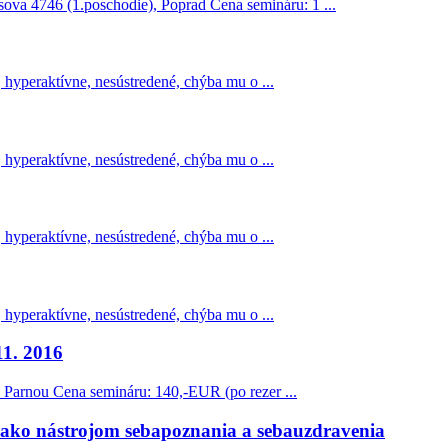
 4746 (1.poschodie), Poprad Cena semináru: 1 ...
 hyperaktívne, nesústredené, chýba mu o ...
 hyperaktívne, nesústredené, chýba mu o ...
 hyperaktívne, nesústredené, chýba mu o ...
 hyperaktívne, nesústredené, chýba mu o ...
11. 2016
 Parnou Cena semináru: 140,-EUR (po rezer ...
ako nástrojom sebapoznania a sebauzdravenia