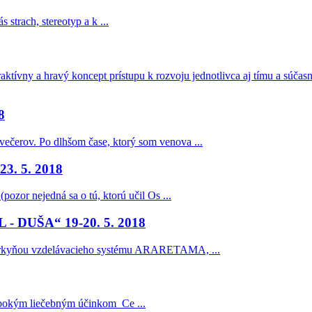
strach, stereotyp a k ...
tívny a hravý koncept prístupu k rozvoju jednotlivca aj tímu a súčasne 
8
ečerov. Po dlhšom čase, ktorý som venova ...
3. 5. 2018
pozor nejedná sa o tú, ktorú učil Os ...
 - DUŠA“ 19-20. 5. 2018
orkyňou vzdelávacieho systému ARARETAMA, ...
hlbokým liečebným účinkom Ce ...