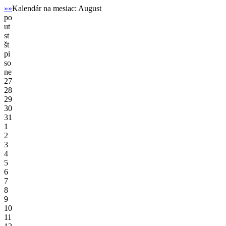
»»
Kalendár na mesiac: August
po
ut
st
št
pi
so
ne
27
28
29
30
31
1
2
3
4
5
6
7
8
9
10
11