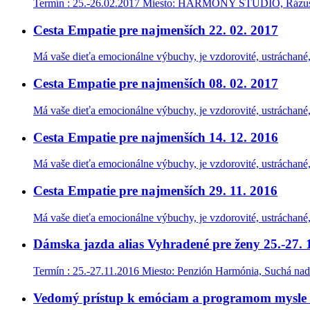
Termín : 25.-26.02.2017 Miesto: HARMONY STUDIO, Rázusova
Cesta Empatie pre najmenších 22. 02. 2017
Má vaše dieťa emocionálne výbuchy, je vzdorovité, ustráchané,
Cesta Empatie pre najmenších 08. 02. 2017
Má vaše dieťa emocionálne výbuchy, je vzdorovité, ustráchané,
Cesta Empatie pre najmenších 14. 12. 2016
Má vaše dieťa emocionálne výbuchy, je vzdorovité, ustráchané,
Cesta Empatie pre najmenších 29. 11. 2016
Má vaše dieťa emocionálne výbuchy, je vzdorovité, ustráchané,
Dámska jazda alias Vyhradené pre ženy 25.-27. 
Termín : 25.-27.11.2016 Miesto: Penzión Harmónia, Suchá nad
Vedomý prístup k emóciam a programom mysle 