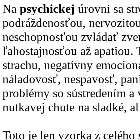
Na
psychickej
úrovni sa st
podráždenosťou, nervozitou
neschopnosťou zvládať zver
ľahostajnosťou až apatiou. T
strachu, negatívny emocioná
náladovosť, nespavosť, pan
problémy so sústredením a 
nutkavej chute na sladké, al
Toto je len vzorka z celého 