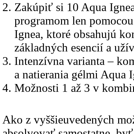
Zakúpiť si 10 Aqua Ignea
programom len pomocou n
Ignea, ktoré obsahujú ko
základných esencií a uží
Intenzívna varianta – ko
a natierania gélmi Aqua 
Možnosti 1 až 3 v kombi
Ako z vyššieuvedených mož
absolvovať samostatne, by