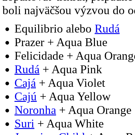
boli najväčšou výzvou do 
Equilibrio alebo
Rudá
Prazer + Aqua Blue
Felicidade + Aqua Orang
Rudá
+ Aqua Pink
Cajá
+ Aqua Violet
Cajú
+ Aqua Yellow
Noronha
+ Aqua Orange
Suri
+ Aqua White