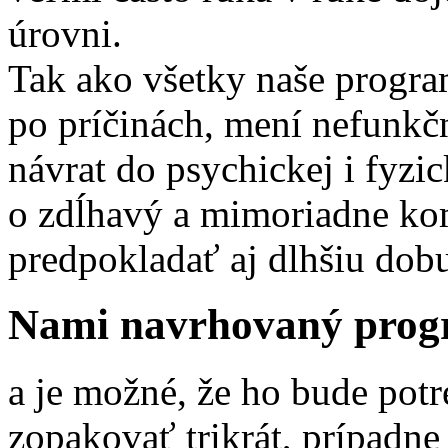
úrovni.
Tak ako všetky naše program
po príčinách, mení nefunkč
návrat do psychickej i fyzi
o zdĺhavý a mimoriadne ko
predpokladať aj dlhšiu dobu
Nami navrhovaný progr
a je možné, že ho bude po
zopakovať trikrát, prípadne