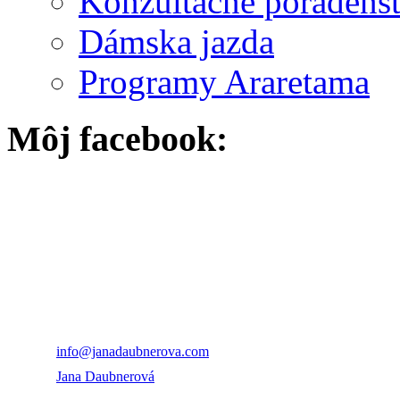
Konzultačné poradens
Dámska jazda
Programy Araretama
Môj facebook:
PhDr. Jana Daubnero
+421 915 747 539
info@janadaubnerova.com
Jana Daubnerová