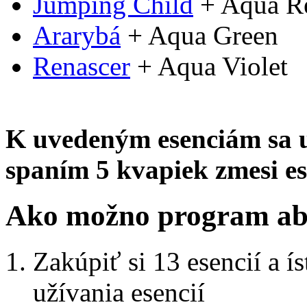
Jumping Child
+ Aqua R
Ararybá
+ Aqua Green
Renascer
+ Aqua Violet
K uvedeným esenciám sa u
spaním 5 kvapiek zmesi es
Ako možno program ab
Zakúpiť si 13 esencií a
užívania esencií