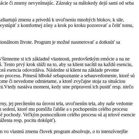
rmácie či zmeny nevynímajúc. Zázraky sa málokedy dejú sami od seba
aštartujú zmenu a privedú k uvoľneniu mnohých blokov, k sile,
 vystúpiť z komfortnej zóny a krok po kroku pozorovať a čeliť tomu,
fesionálnom živote. Program je možné nasmerovať a dotknúť sa
šimneme si ich základné vlastnosti, predovšetkým emócie a na ne
 Tento prvý krok slúži na to, aby sa klient nacítil na každú esenciu,
torá esencia odovzdáva. Následne si klient na základe prvotne
ho procesu. Prinesú hlboké sebapoznanie a sebauvedomenie, ktoré sú
dome či nevedome odmietame, a ktoré zvyčajne stoja za situáciou
mi.Vtedy nastáva moment, kedy sme pripravení ich pustiť resp. niečo
y, jej precítením na úrovni tela, uvoľnením tela, aby naše vedomie
ch sedení, ktoré mu pomôžu ľahšie a s pochopením celého procesu
ové pochody. Veľkým pomocníkom celého procesu sú aj telové esencie
áženia resp. pocitu dokúpiť).
ím vo vlastnú zmenu človek program absolvuje, o to intenzívnejšie