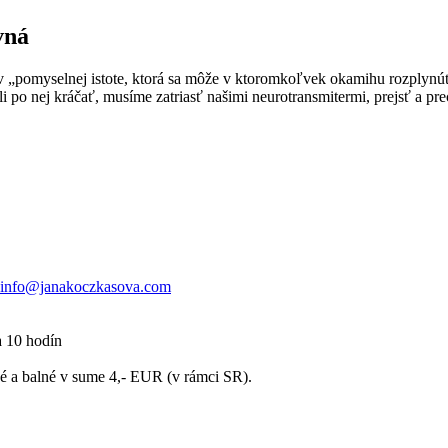
vná
e v „pomyselnej istote, ktorá sa môže v ktoromkoľvek okamihu rozplynú
i po nej kráčať, musíme zatriasť našimi neurotransmitermi, prejsť a pre
info@janakoczkasova.com
a 10 hodín
né a balné v sume 4,- EUR (v rámci SR).