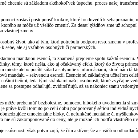
útorné chcenie sú základom akéhokoľvek úspechu, proces našej transfo
 pomoci zostaví postupnosť krokov, ktoré ho dovedú k sebapoznaniu, n
as ktorého sa môže už všeličo zmeniť. Za desať týždňov sme už schopní
u vlastnej zmeny.
oj osobný život, ako aj tým, ktorí potrebujú podporu resp. zmenu v pro
k sebe, ale aj vzťahov osobných či partnerských.
ladnou mandalou esencií, to znamená prejdeme spolu každú esenciu. V
y, témy, ktoré riešia, ako aj očakávaný efekt, ktorý do života prinesú.
om mieste alebo pocítil súlad a splynutie s informáciami, ktoré nám tá k
ovú mandalu – sekvenciu esencií. Esencie sú základným učiteľom celé
našimi tieňmi, teda tými stránkami našej osobnosti, ktoré zvyčajne ve
tiene sa postupne odhaľujú, zviditeľňujú, až sa nakoniec stanú vedomý
roces môže prebehnúť bezbolestne, pomocou hlbokého uvedomenia si zmen
t je práve kvôli tomuto po celú dobu podporovaný sériou individuálny
na obmedzujúce emocionálne bloky, či nefunkčné mentálne či myšlienk
eto nie sú zakomponované do ceny, ale je možné ich podľa vlastného uv
je skúsenosti však potvrdzujú, že čím aktívnejšie a s väčšou odhodlan