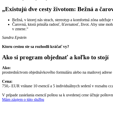
„Existujú dve cesty životom: Bežná a čaro
Bežná, v ktorej nás strach, stereotyp a komfortná zóna udržuj
Čarovná, ktorá prináša radosť, šťavnatosť, život. Aby sme mohl
v zmene.“
Sandra Epstein
Ktoru cestou ste sa rozhodli kráčať vy?
Ako si program objednať a koľko to stojí
Ako:
prostredníctvom objednávkového formuláru alebo na mailovej adrese
Cena:
750,- EUR vrátane 10 esencií a 5 individuálnych sedení v rozsahu cc
V prípade zasielania esencií poštou sa k uvedenej cene účtuje poštov
Mám záujem o túto službu