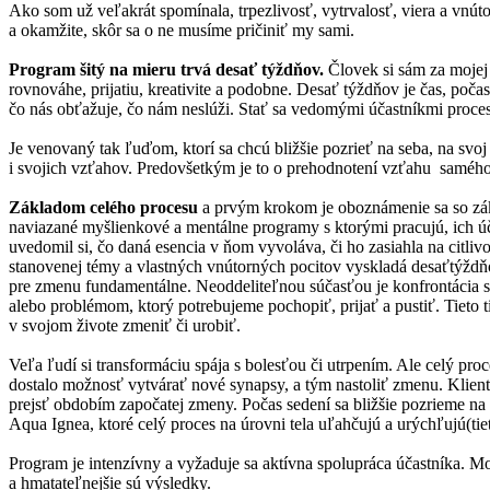
Ako som už veľakrát spomínala, trpezlivosť, vytrvalosť, viera a vn
a okamžite, skôr sa o ne musíme pričiniť my sami.
Program šitý na mieru trvá desať týždňov.
Človek si sám za mojej
rovnováhe, prijatiu, kreativite a podobne. Desať týždňov je čas, poč
čo nás obťažuje, čo nám neslúži. Stať sa vedomými účastníkmi proces
Je venovaný tak ľuďom, ktorí sa chcú bližšie pozrieť na seba, na sv
i svojich vzťahov. Predovšetkým je to o prehodnotení vzťahu samého 
Základom celého procesu
a prvým krokom je oboznámenie sa so zák
naviazané myšlienkové a mentálne programy s ktorými pracujú, ich účink
uvedomil si, čo daná esencia v ňom vyvoláva, či ho zasiahla na citliv
stanovenej témy a vlastných vnútorných pocitov vyskladá desaťtýždň
pre zmenu fundamentálne. Neoddeliteľnou súčasťou je konfrontácia s 
alebo problémom, ktorý potrebujeme pochopiť, prijať a pustiť. Tieto 
v svojom živote zmeniť či urobiť.
Veľa ľudí si transformáciu spája s bolesťou či utrpením. Ale celý p
dostalo možnosť vytvárať nové synapsy, a tým nastoliť zmenu. Klien
prejsť obdobím započatej zmeny. Počas sedení sa bližšie pozrieme 
Aqua Ignea, ktoré celý proces na úrovni tela uľahčujú a urýchľujú(ti
Program je intenzívny a vyžaduje sa aktívna spolupráca účastníka. Mo
a hmatateľnejšie sú výsledky.