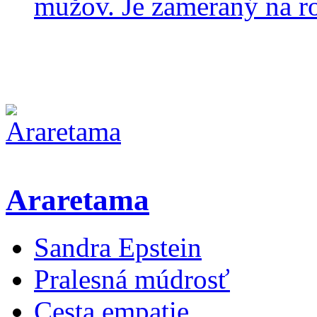
mužov. Je zameraný na ro
Araretama
Sandra Epstein
Pralesná múdrosť
Cesta empatie