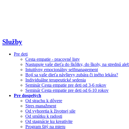
Služby
Pre deti
Cesta empatie - pracovné listy
Nastupuje vaše dieťa do škôlky, do školy, na strednú al
Intuitívny emocionálny selfmanagement
Bojí sa vaše dieťa návštevy zubára či iného lekára?
Individuálne terapeutické sedenia
Seminár Cesta empatie pre deti od 3-6 rokov
Seminár Cesta empatie pre deti od 6-10 rokov
Pre dospelých
Od strachu k dôvere
Stres manažment
Od vyhoretia k životnej sile
Od smútku k radosti
Od stagnácie ku kreativite
Program šitý na mieru