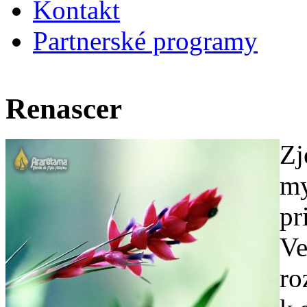
Kontakt
Partnerské programy
Renascer
Zj
my
pr
Ve
ro