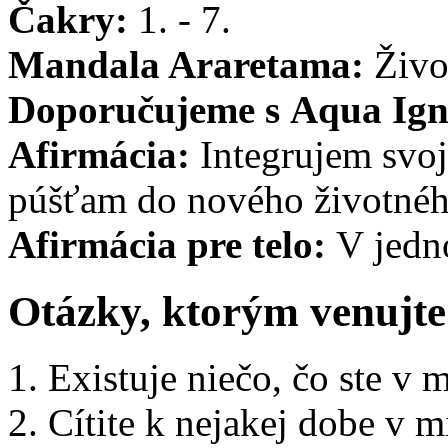
Čakry:
1. - 7.
Mandala Araretama:
Živo
Doporučujeme s Aqua Ig
Afirmácia:
Integrujem svoj
púšťam do nového životnéh
Afirmácia pre telo:
V jedn
Otázky, ktorým venujte
1. Existuje niečo, čo ste v m
2. Cítite k nejakej dobe v m