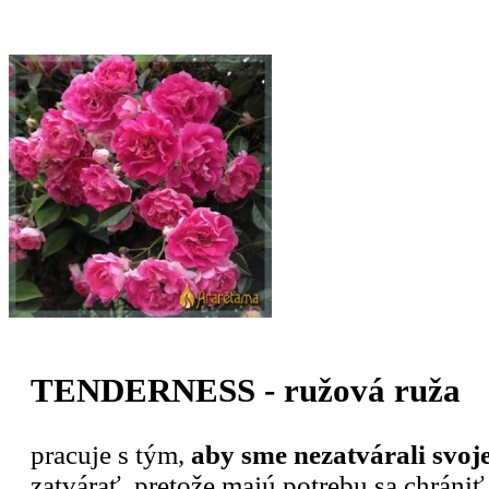
TENDERNESS - ružová ruža
pracuje s tým,
aby sme nezatvárali svoj
zatvárať, pretože majú potrebu sa chrániť.