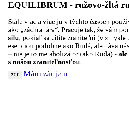
EQUILIBRUM - ružovo-žltá r
Stále viac a viac ju v týchto časoch pou
ako „záchranára“. Pracuje tak, že vám p
silu
, pokiaľ sa cítite zraniteľní (v zmysle
esenciou podobne ako Rudá, ale dáva nás
– nie je to metabolizátor (ako Rudá) -
ale
s našou zraniteľnosťou
.
Mám záujem
27 €