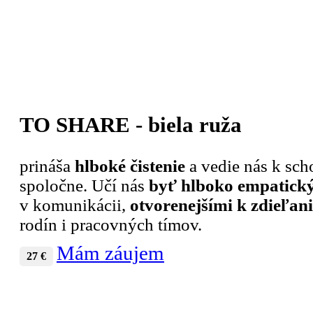
TO SHARE - biela ruža
prináša
hlboké čistenie
a vedie nás k sch
spoločne. Učí nás
byť hlboko empatick
v komunikácii,
otvorenejšími k zdieľan
rodín i pracovných tímov.
Mám záujem
27 €