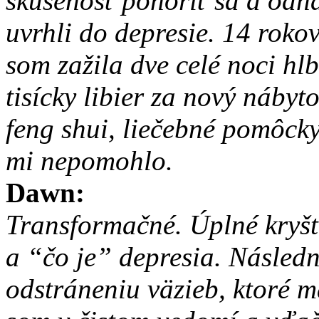
skúsenosť ponoriť sa a odha
uvrhli do depresie. 14 roko
som zažila dve celé noci h
tisícky libier za nový nábyt
feng shui, liečebné pomôcky
mi nepomohlo.
Dawn:
Transformačné. Úplné kryš
a “čo je” depresia. Násled
odstráneniu väzieb, ktoré m