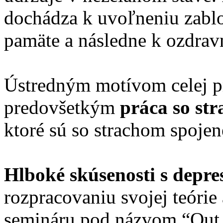
dochádza k uvoľneniu zabl
pamäte a následne k ozdra
Ústredným motívom celej pr
predovšetkým
práca so st
ktoré sú so strachom spoje
Hlboké skúsenosti s depre
rozpracovaniu svojej teórie
semináru pod názvom “Out 