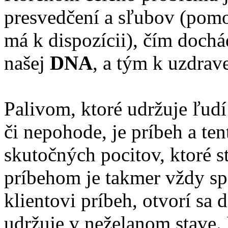
presvedčení a sľubov (pomo
má k dispozícii), čím doch
našej
DNA
, a tým k uzdrav
Palivom, ktoré udržuje ľudí
či nepohode, je príbeh a te
skutočných pocitov, ktoré s
príbehom je takmer vždy s
klientovi príbeh, otvorí sa
udržuje v neželanom stave. 