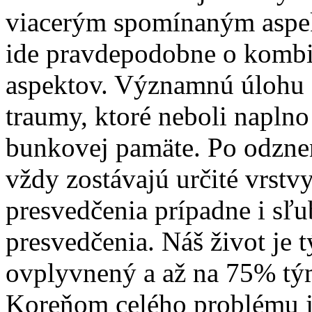
viacerým spomínaným aspek
ide pravdepodobne o kombi
aspektov. Významnú úlohu 
traumy, ktoré neboli naplno
bunkovej pamäte. Po odzne
vždy zostávajú určité vrstv
presvedčenia prípadne i sľub
presvedčenia. Náš život je
ovplyvnený a až na 75% tým
Koreňom celého problému je