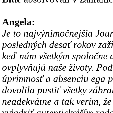
Angela:
Je to najvýnimočnejšia Jou
posledných desať rokov za
keď nám všetkým spoločne d
ovplyvňujú naše životy. Poď
úprimnosť a absenciu ega pr
dovolila pustiť všetky zábra
neadekvátne a tak verím, ž
vyjadriť autentickejším rad