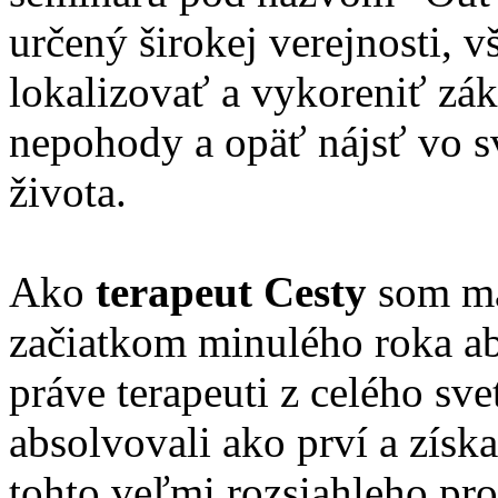
určený širokej verejnosti, 
lokalizovať a vykoreniť zák
nepohody a opäť nájsť vo s
života.
Ako
terapeut Cesty
som ma
začiatkom minulého roka ab
práve terapeuti z celého svet
absolvovali ako prví a získa
tohto veľmi rozsiahleho pr