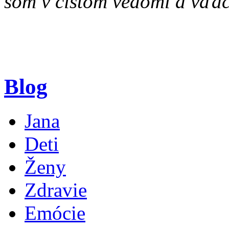
som v čistom vedomí a vďač
Blog
Jana
Deti
Ženy
Zdravie
Emócie