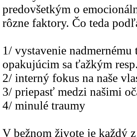
predovšetkým o emocionáln
rôzne faktory. Čo teda pod
1/ vystavenie nadmernému t
opakujúcim sa ťažkým resp.
2/ interný fokus na naše vl
3/ priepasť medzi našimi oč
4/ minulé traumy
V bežnom živote je každý z