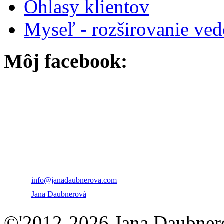
Ohlasy klientov
Myseľ - rozširovanie ve
Môj facebook:
PhDr. Jana Daubnero
+421 915 747 539
info@janadaubnerova.com
Jana Daubnerová
©'2012-2026 Jana Daubnero